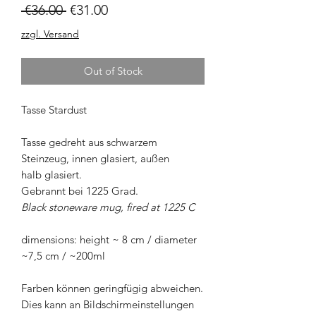
Regular
Sale
 €36.00 
€31.00
Price
Price
zzgl. Versand
Out of Stock
Tasse Stardust
Tasse gedreht aus schwarzem
Steinzeug, innen glasiert, außen
halb glasiert.
Gebrannt bei 1225 Grad.
Black stoneware mug, fired at 1225 C
dimensions: height ~ 8 cm / diameter
~7,5 cm / ~200ml
Farben können geringfügig abweichen.
Dies kann an Bildschirmeinstellungen