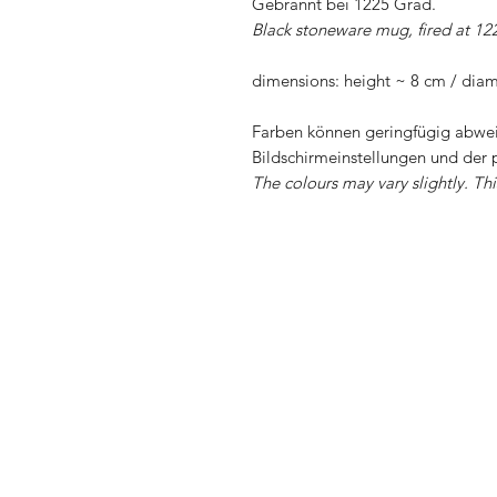
Gebrannt bei 1225 Grad.
Black stoneware mug, fired at 12
dimensions: height ~ 8 cm / dia
Farben können geringfügig abwei
Bildschirmeinstellungen und der 
The colours may vary slightly. Th