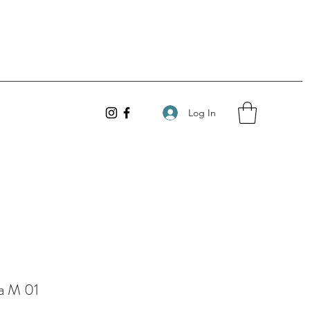
Log In
ia M 01