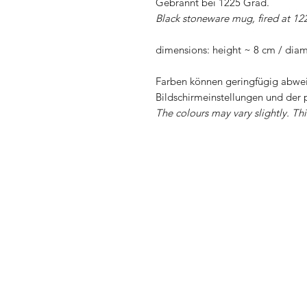
Gebrannt bei 1225 Grad.
Black stoneware mug, fired at 12
dimensions: height ~ 8 cm / dia
Farben können geringfügig abwei
Bildschirmeinstellungen und der 
The colours may vary slightly. Th