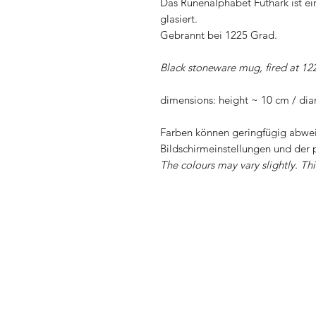
Das Runenalphabet Futhark ist ei
glasiert.
Gebrannt bei 1225 Grad.
Black stoneware mug, fired at 12
dimensions: height ~ 10 cm / di
Farben können geringfügig abwei
Bildschirmeinstellungen und der 
The colours may vary slightly. Th