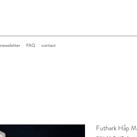
newsletter
FAQ
contact
Futhark Håp M