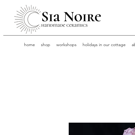
home
shop
workshops
holidays in our cottage
a