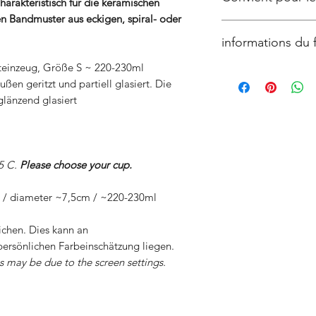
microwave
arakteristisch für die keramischen
Versandkosten werd
Preise sind Endprei
Diese Keramik darf 
n Bandmuster aus eckigen, spiral- oder
toutes les emailles 
France 8 Euro
addiert
Handspülung grundsä
informations du 
contact alimentaire 
Germany 10 Euro
Keramik mit Goldapp
foodsafe
rest of EU 13 Euro
Mikrowelle.
teinzeug, Größe S ~ 220-230ml
All ceramics are ha
Europe non EU 19 E
ußen geritzt und partiell glasiert. Die
céramiques sont fai
world 45 Euro
glänzend glasiert
Saskia Gaulke
Un droit de retour 
Sia Noire Ceramics
commandes en ligne.
538 Ar Gozhkêr bon
retours sont à la cha
22110 Rostrenen
25 C.
Please choose your cup.
France
Für onlinebestellung
sianoire@saskiagau
Rückgaberecht. die
m / diameter ~7,5cm / ~220-230ml
gehen zulasten des 
chen. Dies kann an
A two-week right of 
persönlichen Farbeinschätzung liegen.
The shipping costs f
buyer.
is may be due to the screen settings.