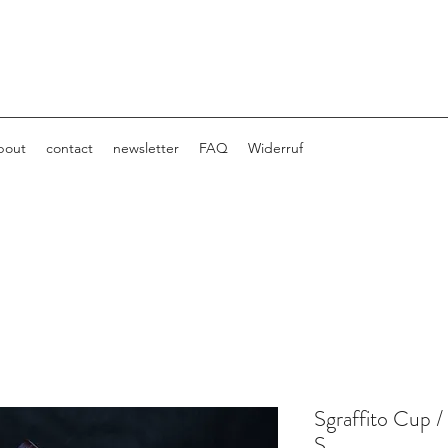
bout
contact
newsletter
FAQ
Widerruf
Sgraffito Cup /
S