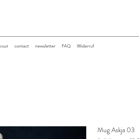
bout
contact
newsletter
FAQ
Widerruf
Mug Askja 03