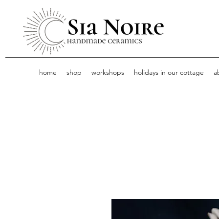
home
shop
workshops
holidays in our cottage
a