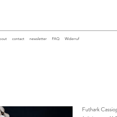
bout
contact
newsletter
FAQ
Widerruf
Futhark Cassio