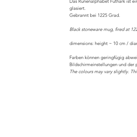
Das Runenalphabet Futhark ist ei
glasiert.
Gebrannt bei 1225 Grad.
Black stoneware mug, fired at 12
dimensions: height ~ 10 cm / di
Farben können geringfügig abwei
Bildschirmeinstellungen und der 
The colours may vary slightly. Th