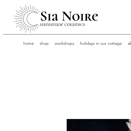
home
shop
workshops
holidays in our cottage
a